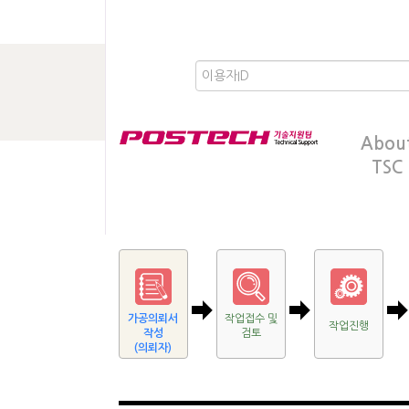
Abou
TSC
가공의뢰서
작업접수 및
작업진행
작성
검토
(의뢰자)