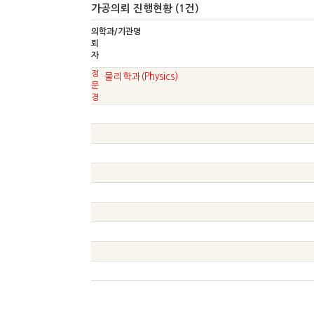
가공의뢰 진행현황 (1건)
의
학과/기관명
뢰
자
정
물리학과(Physics)
문
경